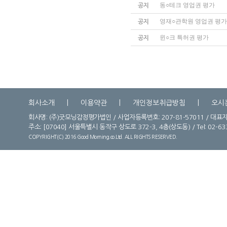
동○테크 영업권 평가
공지
영재○관학원 영업권 평
공지
윈○크 특허권 평가
공지
회사소개
이용약관
개인정보취급방침
오시
회사명: (주)굿모닝감정평가법인 / 사업자등록번호: 207-81-57011 / 대표자
주소:
[07040] 서울특별시 동작구 상도로 372-3, 4층(상도동) / Tel: 02-6331-
COPYRIGHT(C) 2016 Good Morning.co.Ltd. ALL RIGHTS RESERVED.