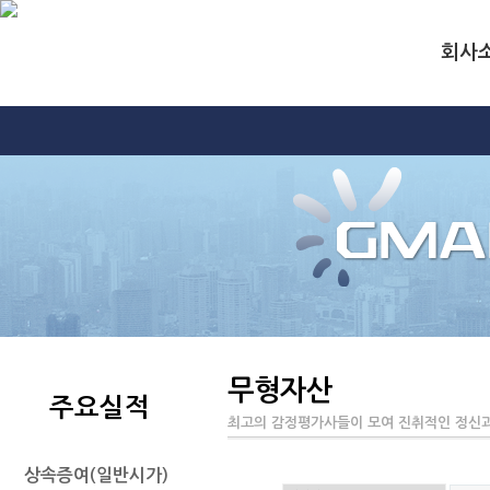
회사
무형자산
주요실적
최고의 감정평가사들이 모여 진취적인 정신과
상속증여(일반시가)