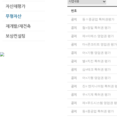
자산재평가
번호
무형자산
동ㅇ중공업 특허권평가
공지
재개발/재건축
협○정밀 특허권 평가
공지
보상컨설팅
제○이에스 영업권 평가
공지
마○콘크리트 영업권 평
공지
어○기행 영업권 평가
공지
별○치킨 특허권 평가
공지
삼○테크 특허권 평가
공지
어○기행 영업권 평가
공지
진○ 엔지니어링 특허권 
공지
우○기계 특허권 평가
공지
제○푸드시스템 영업권 
공지
동○중공업 특허권 평가
공지