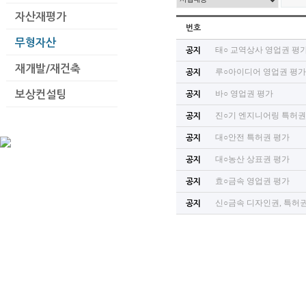
자산재평가
번호
무형자산
태○ 교역상사 영업권 평
공지
재개발/재건축
루○아이디어 영업권 평
공지
바○ 영업권 평가
보상컨설팅
공지
진○기 엔지니어링 특허권
공지
대○안전 특허권 평가
공지
대○농산 상표권 평가
공지
효○금속 영업권 평가
공지
신○금속 디자인권, 특허
공지