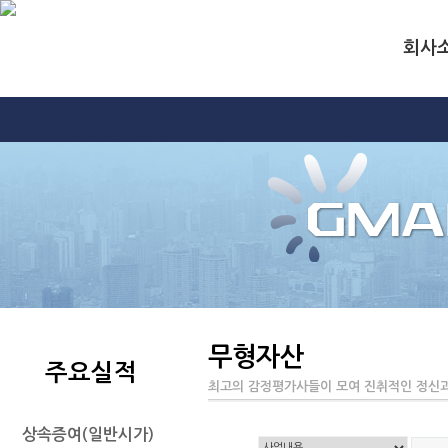
회사
무형자산
주요실적
최고의 감정평가사들이 모여 진취적인 정신과
상속증여(일반시가)